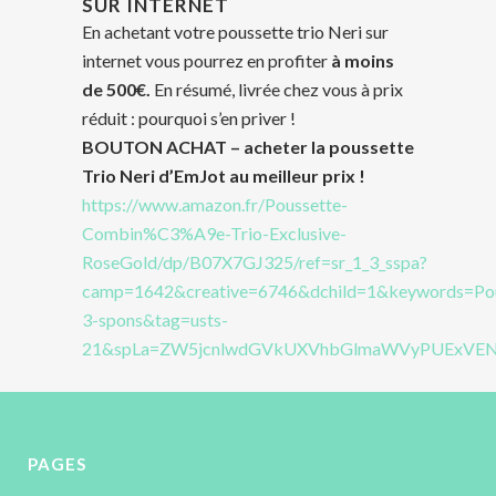
SUR INTERNET
En achetant votre poussette trio Neri sur
internet vous pourrez en profiter
à moins
de 500€.
En résumé, livrée chez vous à prix
réduit : pourquoi s’en priver !
BOUTON ACHAT – acheter la poussette
Trio Neri d’EmJot au meilleur prix !
https://www.amazon.fr/Poussette-
Combin%C3%A9e-Trio-Exclusive-
RoseGold/dp/B07X7GJ325/ref=sr_1_3_sspa?
camp=1642&creative=6746&dchild=1&keywords=Po
3-spons&tag=usts-
21&spLa=ZW5jcnlwdGVkUXVhbGlmaWVyPUExVE
PAGES