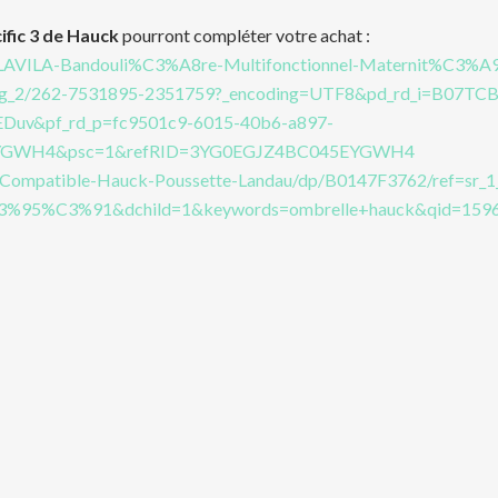
ific 3 de Hauck
pourront compléter votre achat :
ELAVILA-Bandouli%C3%A8re-Multifonctionnel-Maternit%C3%A
mg_2/262-7531895-2351759?_encoding=UTF8&pd_rd_i=B07TC
Duv&pf_rd_p=fc9501c9-6015-40b6-a897-
5EYGWH4&psc=1&refRID=3YG0EGJZ4BC045EYGWH4
l-Compatible-Hauck-Poussette-Landau/dp/B0147F3762/ref=sr_1
5%C3%91&dchild=1&keywords=ombrelle+hauck&qid=1596