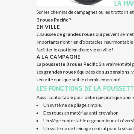
LA MA
Sur les chemins de campagnes ou les trottoirs ét
3 roues Pacific
?
EN VILLE
Chaussée de
grandes roues
qui peuvent se mettr
importants n’ont rien d’obstacles insurmontable 
faciliter le quotidien d’une vie en ville !
A LA CAMPAGNE
La
poussette 3 roues
Pacific 3
a vraiment été 
ses
grandes roues
équipées de
suspensions
, 
sécurité quel que soit le chemin emprunté.
LES FONCTIONS DE LA POUSSETT
Aussi confortable pour bébé que pratique pour s
Un système de pliage simple.
Des roues en matériau anti-crevaison.
Un siège confortable ergonomique et réversi
Un système de freinage central pour la sécuri