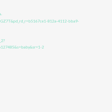
9-
BGZ7T&pd_rd_r=b5167ce1-812a-4112-bba9-
_2?
127485&s=baby&sr=1-2