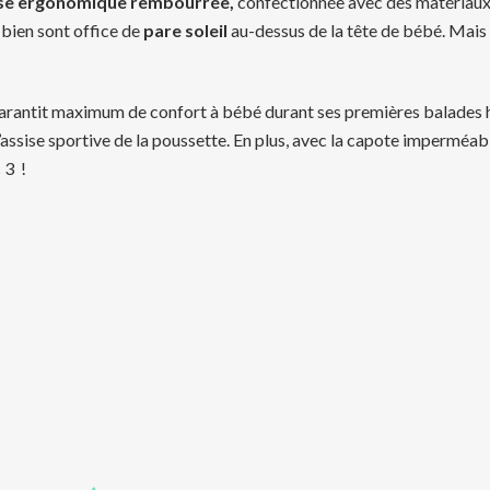
ise ergonomique rembourrée,
confectionnée avec des matériaux r
t bien sont office de
pare soleil
au-dessus de la tête de bébé. Mais
 garantit maximum de confort à bébé durant ses premières balades hi
ssise sportive de la poussette. En plus, avec la capote imperméabl
 3 !