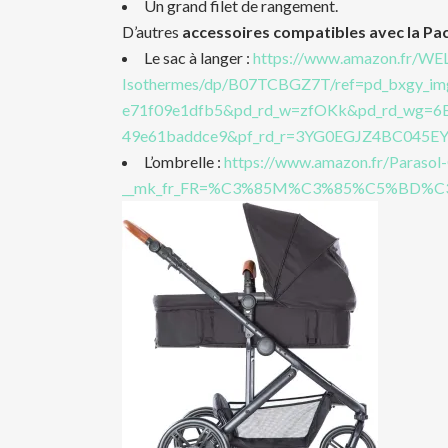
Un grand filet de rangement.
D’autres
accessoires compatibles avec la Pac
Le sac à langer :
https://www.amazon.fr/W
Isothermes/dp/B07TCBGZ7T/ref=pd_bxgy_i
e71f09e1dfb5&pd_rd_w=zfOKk&pd_rd_wg=6E
49e61baddce9&pf_rd_r=3YG0EGJZ4BC04
L’ombrelle :
https://www.amazon.fr/Paraso
__mk_fr_FR=%C3%85M%C3%85%C5%BD%C3%9